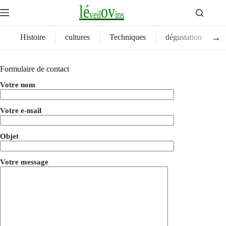
Skip
l
é
o
v
to
v
e
i
l
i
n
s
content
→
Histoire
cultures
Techniques
dégustation
p
Formulaire de contact
Votre nom
Votre e-mail
Objet
Votre message